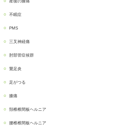
産後の膝痛
不眠症
PMS
三叉神経痛
肘部管症候群
鵞足炎
足がつる
膝痛
頚椎椎間板ヘルニア
腰椎椎間板ヘルニア