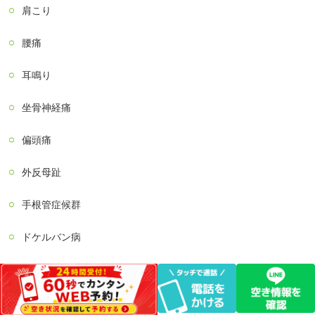
肩こり
腰痛
耳鳴り
坐骨神経痛
偏頭痛
外反母趾
手根管症候群
ドケルバン病
梨状筋症候群
ぎっくり背中