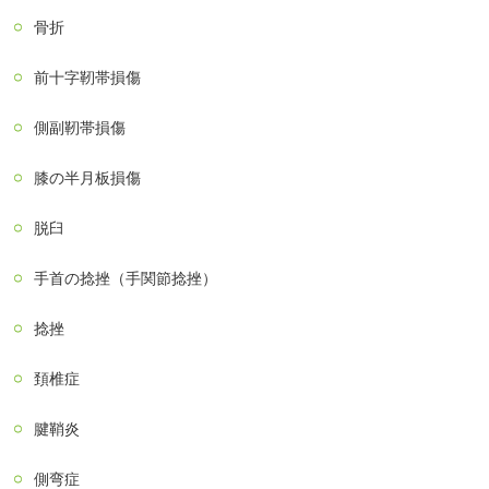
骨折
前十字靭帯損傷
側副靭帯損傷
膝の半月板損傷
脱臼
手首の捻挫（手関節捻挫）
捻挫
頚椎症
腱鞘炎
側弯症