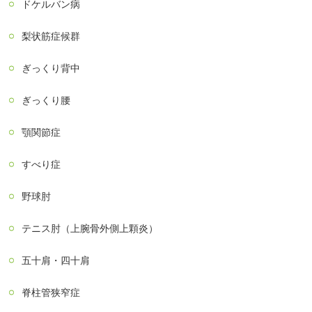
ドケルバン病
梨状筋症候群
ぎっくり背中
ぎっくり腰
顎関節症
すべり症
野球肘
テニス肘（上腕骨外側上顆炎）
五十肩・四十肩
脊柱管狭窄症