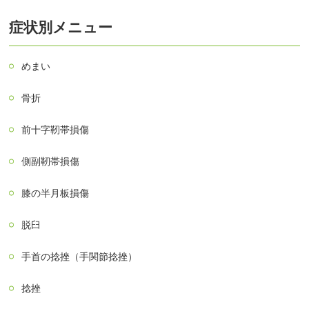
症状別メニュー
めまい
骨折
前十字靭帯損傷
側副靭帯損傷
膝の半月板損傷
脱臼
手首の捻挫（手関節捻挫）
捻挫