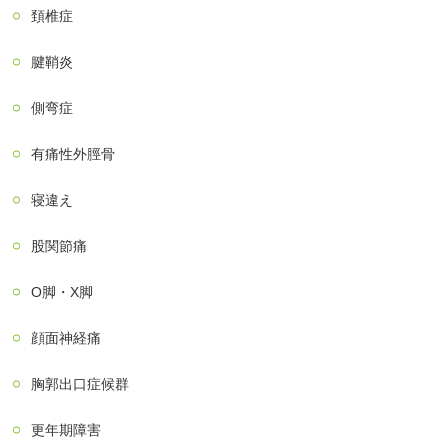
頚椎症
腱鞘炎
側弯症
有痛性外脛骨
寝違え
股関節痛
О脚・X脚
顔面神経痛
胸郭出口症候群
更年期障害