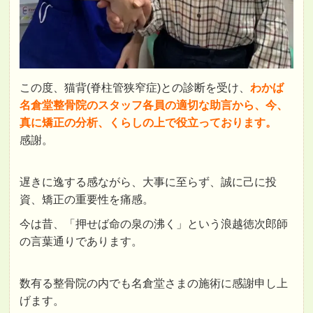
この度、猫背(脊柱管狭窄症)との診断を受け、
わかば
名倉堂整骨院のスタッフ各員の適切な助言から、今、
真に矯正の分析、くらしの上で役立っております。
感謝。
遅きに逸する感ながら、大事に至らず、誠に己に投
資、矯正の重要性を痛感。
今は昔、「押せば命の泉の沸く」という浪越徳次郎師
の言葉通りであります。
数有る整骨院の内でも名倉堂さまの施術に感謝申し上
げます。