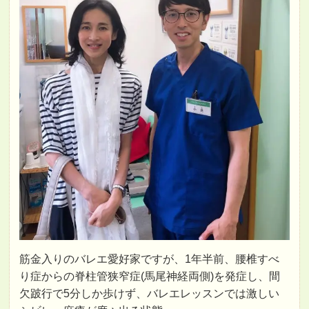
筋金入りのバレエ愛好家ですが、1年半前、腰椎すべ
り症からの脊柱管狭窄症(馬尾神経両側)を発症し、間
欠跛行で5分しか歩けず、バレエレッスンでは激しい