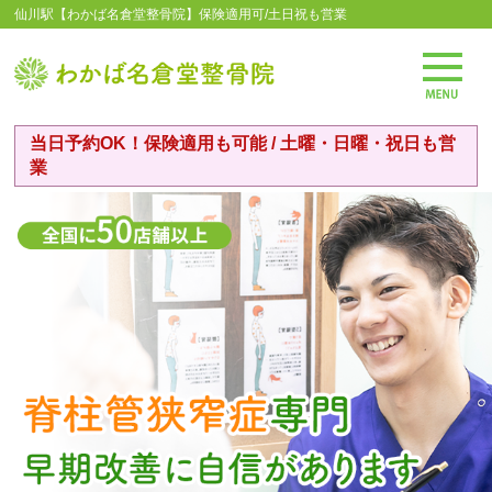
仙川駅【わかば名倉堂整骨院】保険適用可/土日祝も営業
当日予約OK！保険適用も可能 / 土曜・日曜・祝日も営
業