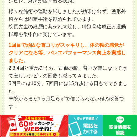
シビレ、麻痺が度々出る状態。
様々な施術や運動を試しましたが効果は出ず、整形外
科からは固定手術を勧められています。
院長先生の経歴に惹かれ来院し、特別骨格矯正と運動
指導を集中的に受けています。
1回目で頑固な首コリがスッキリし、体の軸の感覚が
クリアになる等、バレエパフォーマンス向上を実感し
ました
。
2,3,4回と重ねるうち、古傷の膝、背中が楽になってき
て激しいシビレの回数も減ってきました。
5回目には10分、7回目には15分歩ける日もでてきまし
た。
来院からまだ1ヵ月足らずで信じられない程の改善で
す！
あまりに嬉し過ぎて、この状態がどの位定着してくれ
るのか、逆に不安になってしまう部分もまだあります
が、元バレエダンサーとしても信頼できる院長先生と