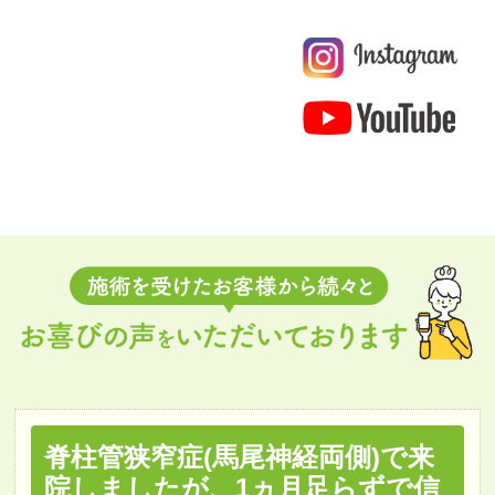
脊柱管狭窄症(馬尾神経両側)で来
院しましたが、1ヵ月足らずで信