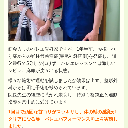
筋金入りのバレエ愛好家ですが、1年半前、腰椎すべ
り症からの脊柱管狭窄症(馬尾神経両側)を発症し、間
欠跛行で5分しか歩けず、バレエレッスンでは激しい
シビレ、麻痺が度々出る状態。
様々な施術や運動を試しましたが効果は出ず、整形外
科からは固定手術を勧められています。
院長先生の経歴に惹かれ来院し、特別骨格矯正と運動
指導を集中的に受けています。
1回目で頑固な首コリがスッキリし、体の軸の感覚が
クリアになる等、バレエパフォーマンス向上を実感し
ました
。