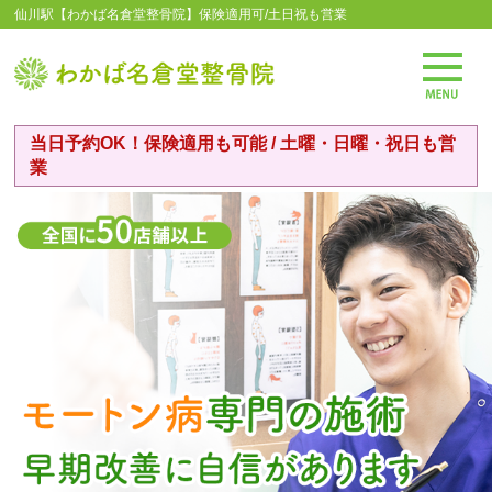
仙川駅【わかば名倉堂整骨院】保険適用可/土日祝も営業
当日予約OK！保険適用も可能 / 土曜・日曜・祝日も営
業