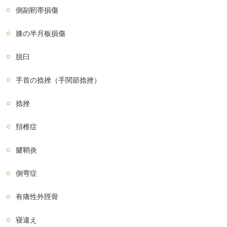
側副靭帯損傷
膝の半月板損傷
脱臼
手首の捻挫（手関節捻挫）
捻挫
頚椎症
腱鞘炎
側弯症
有痛性外脛骨
寝違え