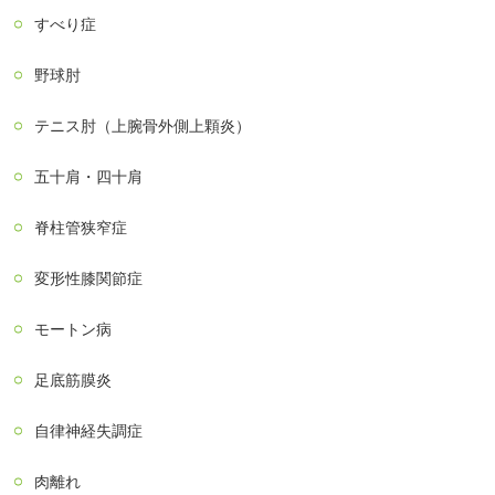
すべり症
野球肘
テニス肘（上腕骨外側上顆炎）
五十肩・四十肩
脊柱管狭窄症
変形性膝関節症
モートン病
足底筋膜炎
自律神経失調症
肉離れ