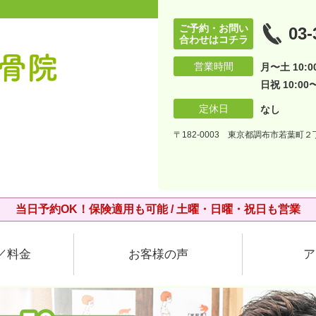
ご予約・お問い
03-
合わせはコチラ
営業時間
月〜土 10:00
日祝 10:00〜
定休日
なし
〒182-0003 東京都調布市若葉町２丁
当日予約OK！保険適用も可能 / 土曜・日曜・祝日も営業
／料金
お客様の声
ア