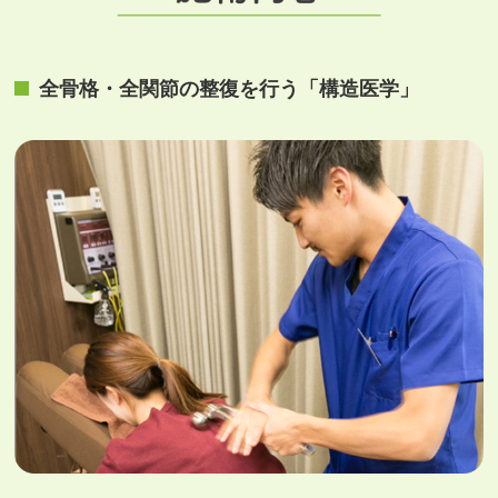
全⾻格・全関節の整復を⾏う「構造医学」