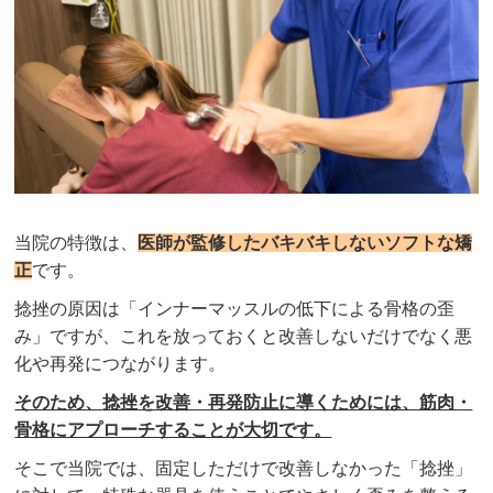
当院の特徴は、
医師が監修したバキバキしないソフトな矯
正
です。
捻挫の原因は「インナーマッスルの低下による骨格の歪
み」ですが、これを放っておくと改善しないだけでなく悪
化や再発につながります。
そのため、
捻挫
を改善・再発防止に導くためには、筋肉・
骨格にアプローチすることが大切です。
そこで当院では、固定しただけで改善しなかった「
捻挫
」