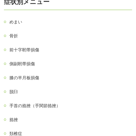
症状別メニュー
めまい
骨折
前十字靭帯損傷
側副靭帯損傷
膝の半月板損傷
脱臼
手首の捻挫（手関節捻挫）
捻挫
頚椎症