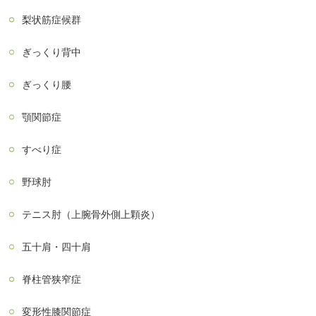
梨状筋症候群
ぎっくり背中
ぎっくり腰
顎関節症
すべり症
野球肘
テニス肘（上腕骨外側上顆炎）
五十肩・四十肩
脊柱管狭窄症
変形性膝関節症