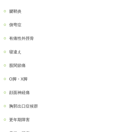
腱鞘炎
側弯症
有痛性外脛骨
寝違え
股関節痛
О脚・X脚
顔面神経痛
胸郭出口症候群
更年期障害