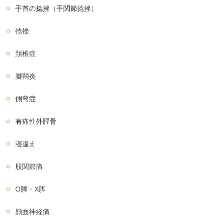
手首の捻挫（手関節捻挫）
捻挫
頚椎症
腱鞘炎
側弯症
有痛性外脛骨
寝違え
股関節痛
О脚・X脚
顔面神経痛