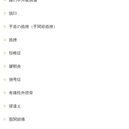
膝の半月板損傷
脱臼
手首の捻挫（手関節捻挫）
捻挫
頚椎症
腱鞘炎
側弯症
有痛性外脛骨
寝違え
股関節痛