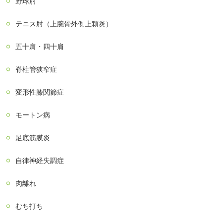
野球肘
テニス肘（上腕骨外側上顆炎）
五十肩・四十肩
脊柱管狭窄症
変形性膝関節症
モートン病
足底筋膜炎
自律神経失調症
肉離れ
むち打ち