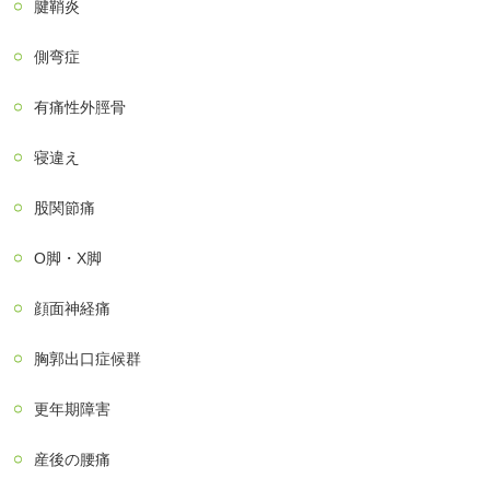
腱鞘炎
側弯症
有痛性外脛骨
寝違え
股関節痛
О脚・X脚
顔面神経痛
胸郭出口症候群
更年期障害
産後の腰痛