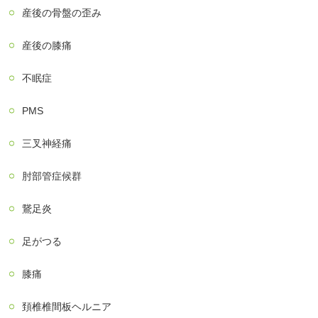
産後の骨盤の歪み
産後の膝痛
不眠症
PMS
三叉神経痛
肘部管症候群
鵞足炎
足がつる
膝痛
頚椎椎間板ヘルニア