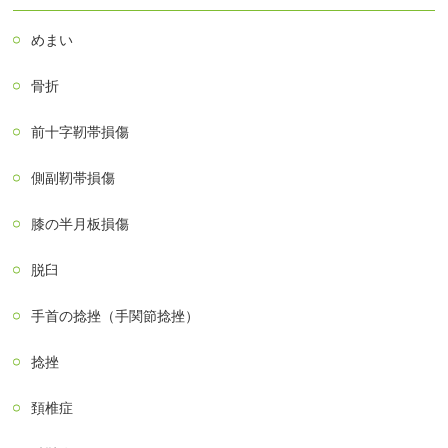
めまい
骨折
前十字靭帯損傷
側副靭帯損傷
膝の半月板損傷
脱臼
手首の捻挫（手関節捻挫）
捻挫
頚椎症