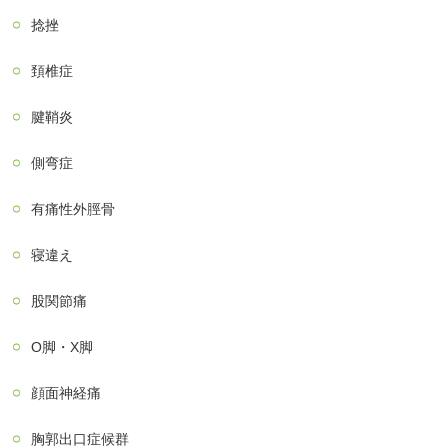
捻挫
頚椎症
腱鞘炎
側弯症
有痛性外脛骨
寝違え
股関節痛
О脚・X脚
顔面神経痛
胸郭出口症候群