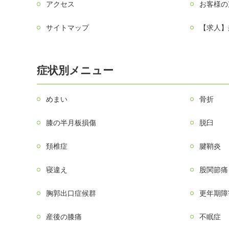
アクセス
お客様の
サイトマップ
【求人】
症状別メニュー
めまい
骨折
膝の半月板損傷
脱臼
頚椎症
腱鞘炎
寝違え
股関節痛
胸郭出口症候群
更年期障
産後の膝痛
不眠症