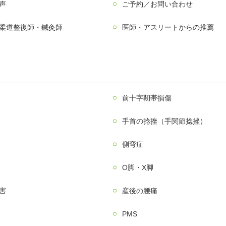
声
ご予約／お問い合わせ
柔道整復師・鍼灸師
医師・アスリートからの推薦
前十字靭帯損傷
手首の捻挫（手関節捻挫）
側弯症
О脚・X脚
害
産後の腰痛
PMS