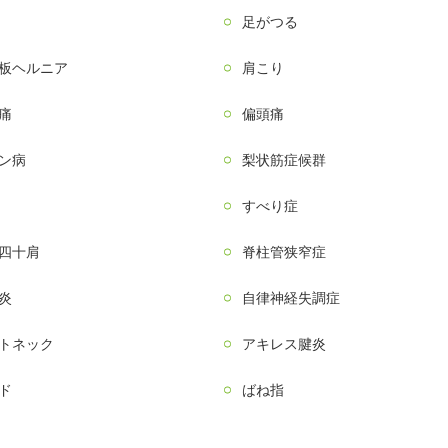
足がつる
板ヘルニア
肩こり
痛
偏頭痛
ン病
梨状筋症候群
すべり症
四十肩
脊柱管狭窄症
炎
自律神経失調症
トネック
アキレス腱炎
ド
ばね指