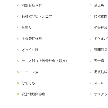
肘部管症候群
鵞足炎
頚椎椎間板ヘルニア
腰椎椎間
耳鳴り
坐骨神経
手根管症候群
ドケルバ
ぎっくり腰
顎関節症
テニス肘（上腕骨外側上顆炎）
五十肩・
モートン病
足底筋膜
むち打ち
ストレー
変形性股関節症
オスグッ