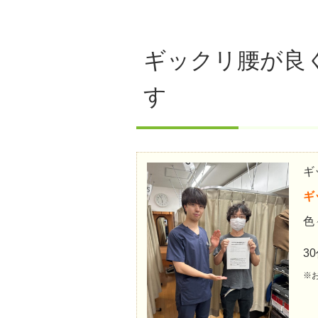
ギックリ腰が良
す
ギ
ギ
色
3
※