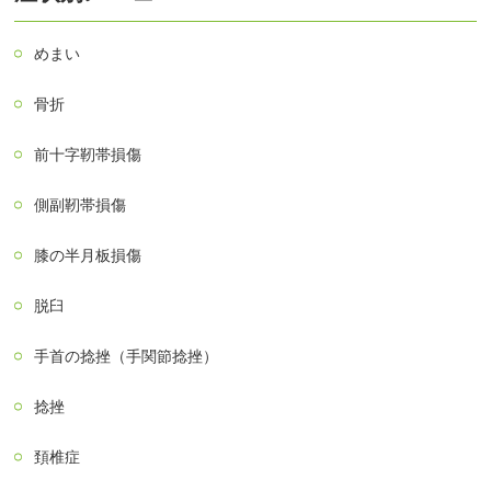
めまい
骨折
前十字靭帯損傷
側副靭帯損傷
膝の半月板損傷
脱臼
手首の捻挫（手関節捻挫）
捻挫
頚椎症