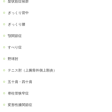
梨状筋症候群
ぎっくり背中
ぎっくり腰
顎関節症
すべり症
野球肘
テニス肘（上腕骨外側上顆炎）
五十肩・四十肩
脊柱管狭窄症
変形性膝関節症