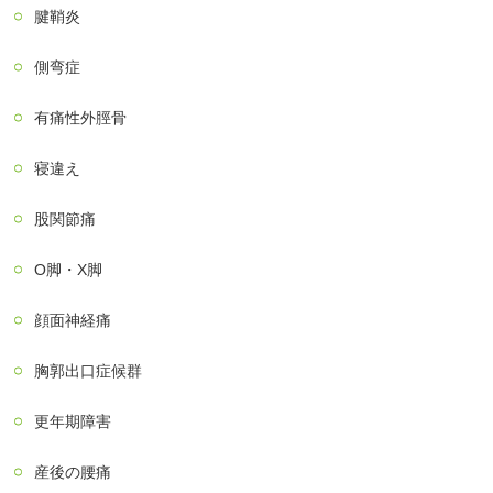
腱鞘炎
側弯症
有痛性外脛骨
寝違え
股関節痛
О脚・X脚
顔面神経痛
胸郭出口症候群
更年期障害
産後の腰痛