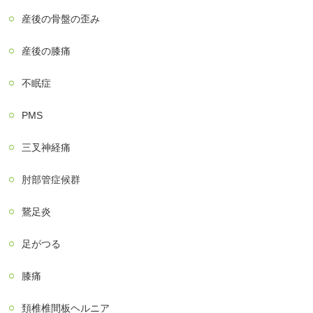
産後の骨盤の歪み
産後の膝痛
不眠症
PMS
三叉神経痛
肘部管症候群
鵞足炎
足がつる
膝痛
頚椎椎間板ヘルニア