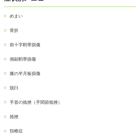
めまい
骨折
前十字靭帯損傷
側副靭帯損傷
膝の半月板損傷
脱臼
手首の捻挫（手関節捻挫）
捻挫
頚椎症