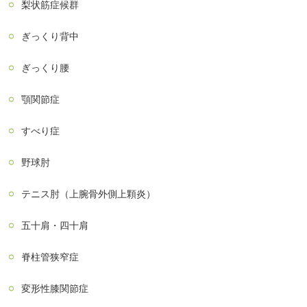
梨状筋症候群
ぎっくり背中
ぎっくり腰
顎関節症
すべり症
野球肘
テニス肘（上腕骨外側上顆炎）
五十肩・四十肩
脊柱管狭窄症
変形性膝関節症