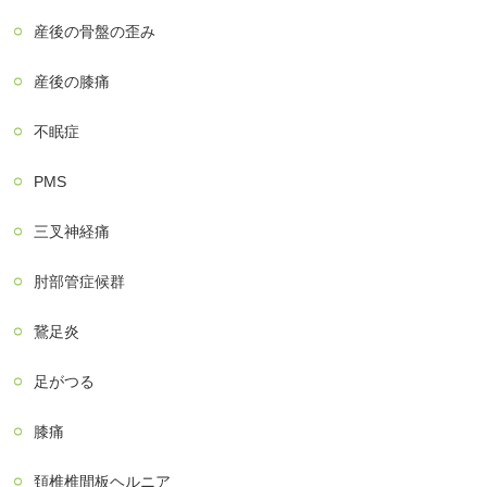
産後の骨盤の歪み
産後の膝痛
不眠症
PMS
三叉神経痛
肘部管症候群
鵞足炎
足がつる
膝痛
頚椎椎間板ヘルニア