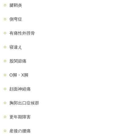
腱鞘炎
側弯症
有痛性外脛骨
寝違え
股関節痛
О脚・X脚
顔面神経痛
胸郭出口症候群
更年期障害
産後の腰痛