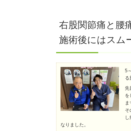
右股関節痛と腰
施術後にはスム
5
る
先
を
ま
そ
し
なりました。