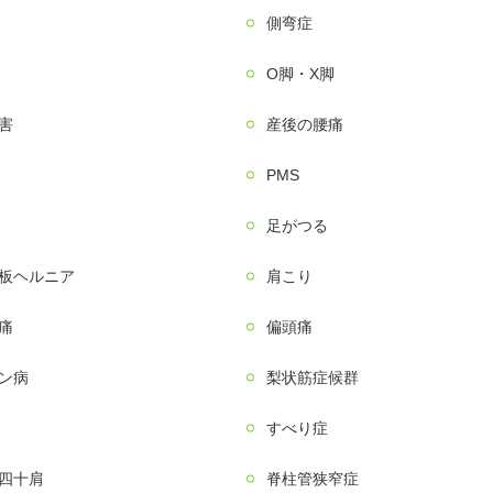
側弯症
О脚・X脚
害
産後の腰痛
PMS
足がつる
板ヘルニア
肩こり
痛
偏頭痛
ン病
梨状筋症候群
すべり症
四十肩
脊柱管狭窄症