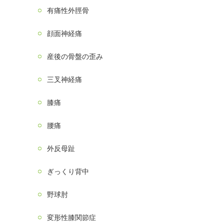
有痛性外脛骨
顔面神経痛
産後の骨盤の歪み
三叉神経痛
膝痛
腰痛
外反母趾
ぎっくり背中
野球肘
変形性膝関節症