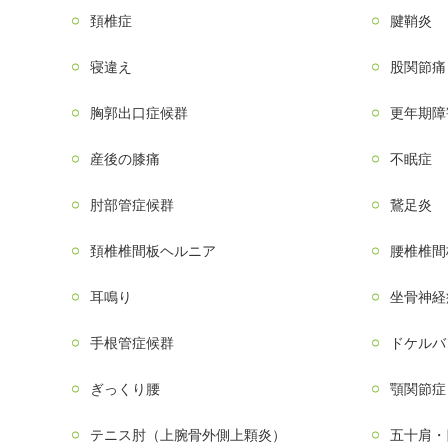
頚椎症
腱鞘炎
寝違え
股関節痛
胸郭出口症候群
更年期障
産後の膝痛
不眠症
肘部管症候群
鵞足炎
頚椎椎間板ヘルニア
腰椎椎間
耳鳴り
坐骨神経
手根管症候群
ドケルバ
ぎっくり腰
顎関節症
テニス肘（上腕骨外側上顆炎）
五十肩・