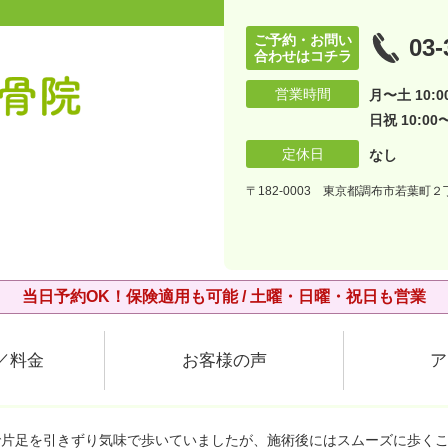
ご予約・お問い
03-
合わせはコチラ
営業時間
月〜土 10:00
日祝 10:00〜
定休日
なし
〒182-0003 東京都調布市若葉町２丁
当日予約OK！保険適用も可能 / 土曜・日曜・祝日も営業
／料金
お客様の声
ア
で片足を引きずり気味で歩いていましたが、施術後にはスムーズに歩く