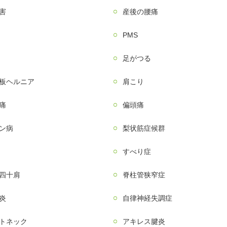
害
産後の腰痛
PMS
足がつる
板ヘルニア
肩こり
痛
偏頭痛
ン病
梨状筋症候群
すべり症
四十肩
脊柱管狭窄症
炎
自律神経失調症
トネック
アキレス腱炎