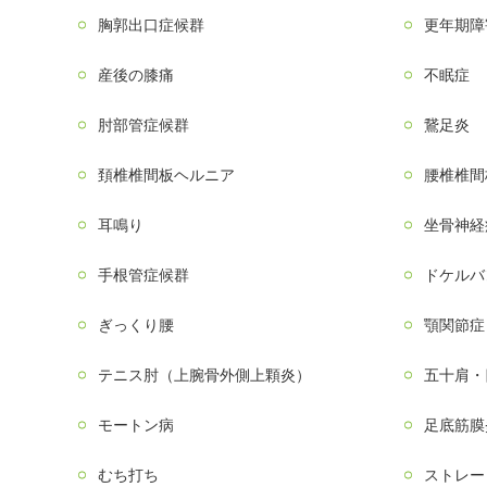
胸郭出口症候群
更年期障
産後の膝痛
不眠症
肘部管症候群
鵞足炎
頚椎椎間板ヘルニア
腰椎椎間
耳鳴り
坐骨神経
手根管症候群
ドケルバ
ぎっくり腰
顎関節症
テニス肘（上腕骨外側上顆炎）
五十肩・
モートン病
足底筋膜
むち打ち
ストレー