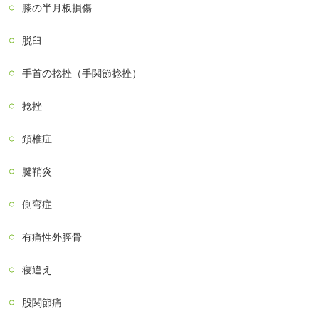
膝の半月板損傷
脱臼
手首の捻挫（手関節捻挫）
捻挫
頚椎症
腱鞘炎
側弯症
有痛性外脛骨
寝違え
股関節痛