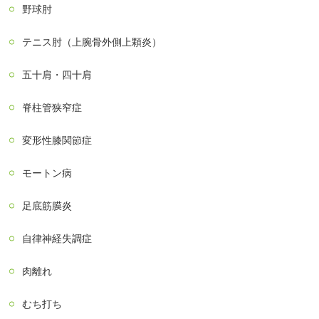
野球肘
テニス肘（上腕骨外側上顆炎）
五十肩・四十肩
脊柱管狭窄症
変形性膝関節症
モートン病
足底筋膜炎
自律神経失調症
肉離れ
むち打ち