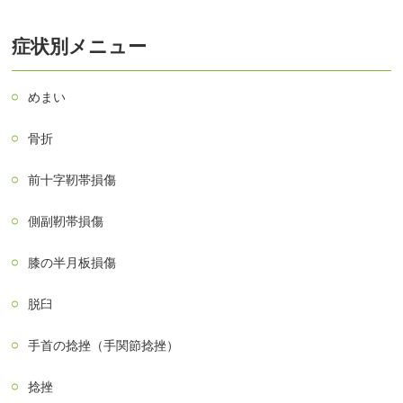
症状別メニュー
めまい
骨折
前十字靭帯損傷
側副靭帯損傷
膝の半月板損傷
脱臼
手首の捻挫（手関節捻挫）
捻挫