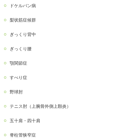
ドケルバン病
梨状筋症候群
ぎっくり背中
ぎっくり腰
顎関節症
すべり症
野球肘
テニス肘（上腕骨外側上顆炎）
五十肩・四十肩
脊柱管狭窄症