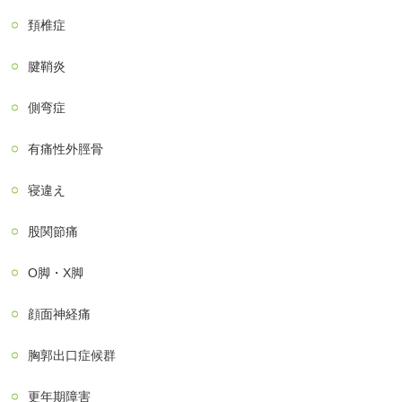
頚椎症
腱鞘炎
側弯症
有痛性外脛骨
寝違え
股関節痛
О脚・X脚
顔面神経痛
胸郭出口症候群
更年期障害