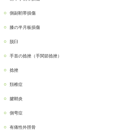
側副靭帯損傷
膝の半月板損傷
脱臼
手首の捻挫（手関節捻挫）
捻挫
頚椎症
腱鞘炎
側弯症
有痛性外脛骨