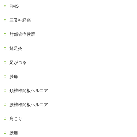
PMS
三叉神経痛
肘部管症候群
鵞足炎
足がつる
膝痛
頚椎椎間板ヘルニア
腰椎椎間板ヘルニア
肩こり
腰痛