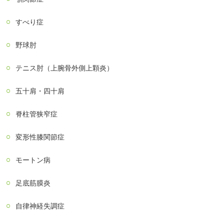
すべり症
野球肘
テニス肘（上腕骨外側上顆炎）
五十肩・四十肩
脊柱管狭窄症
変形性膝関節症
モートン病
足底筋膜炎
自律神経失調症