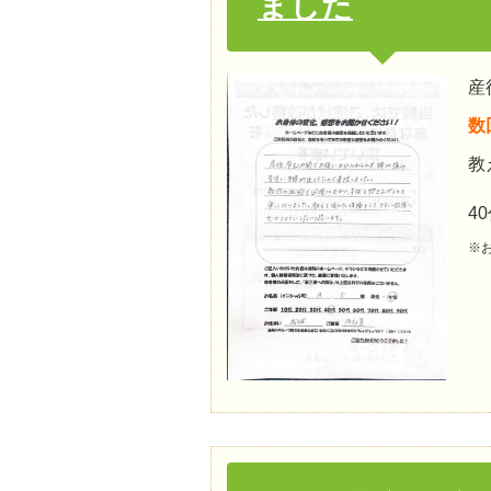
ました
産
数
教
4
※