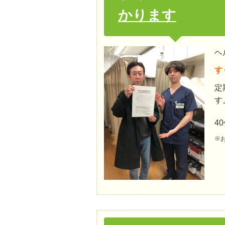
かります
ヘ
す
定
す
4
※