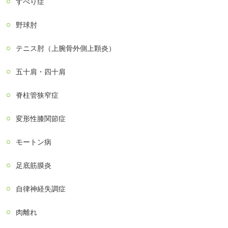
すべり症
野球肘
テニス肘（上腕骨外側上顆炎）
五十肩・四十肩
脊柱管狭窄症
変形性膝関節症
モートン病
足底筋膜炎
自律神経失調症
肉離れ