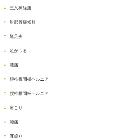
三叉神経痛
肘部管症候群
鵞足炎
足がつる
膝痛
頚椎椎間板ヘルニア
腰椎椎間板ヘルニア
肩こり
腰痛
耳鳴り