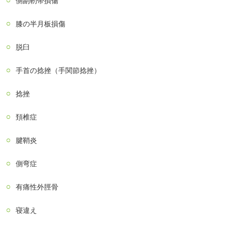
側副靭帯損傷
膝の半月板損傷
脱臼
手首の捻挫（手関節捻挫）
捻挫
頚椎症
腱鞘炎
側弯症
有痛性外脛骨
寝違え